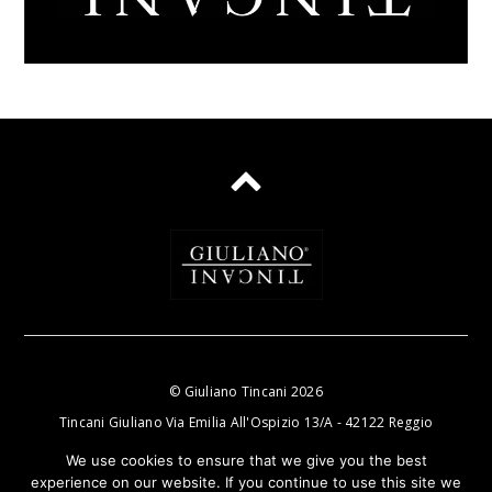
©
Giuliano Tincani
2026
Tincani Giuliano Via Emilia All'Ospizio 13/A - 42122 Reggio
Nell'Emilia P.IVA e C.F.: 01470720358
We use cookies to ensure that we give you the best
experience on our website. If you continue to use this site we
email:
info@tincanigiuliano.com